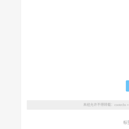
未经允许不得转载：
cootechs
标