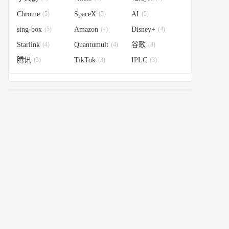
Chrome
(5)
SpaceX
(5)
AI
(5)
sing-box
(5)
Amazon
(4)
Disney+
(4)
Starlink
(4)
Quantumult
(4)
谷歌
(3)
腾讯
(3)
TikTok
(3)
IPLC
(3)