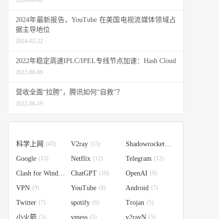
2026-06-02
2024年最新报告，YouTube 在美国电视流媒体领域占
据主导地位
2024-02-22
2022年稳定高速IPLC/IPEL专线节点加速：Hash Cloud
2022-08-09
营收全面“拉胯”，腾讯如何“自救”？
2022-08-19
科学上网
(45)
V2ray
(15)
Shadowrocket
(14)
Google
(13)
Netflix
(12)
Telegram
(12)
Clash for Windows
ChatGPT
(10)
(10)
OpenAI
(9)
VPN
(9)
YouTube
(8)
Android
(7)
Twitter
(7)
spotify
(6)
Trojan
(5)
小火箭
(5)
vmess
(5)
v2rayN
(5)