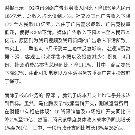
财报显示，Q2腾讯网络广告业务收入同比下降18%至人民币
186亿元，总收入占比仅剩14%。社交及其他广告收入下降
17%至人民币161亿元，乃由于广告需求疲软、广告竞投量
低迷，使得eCPM下滑。媒体广告收入下降25%至人民币25
亿元，原因则为腾讯视频及腾讯新闻的广告收入下滑所致。
事实上，二季度4、5月份受本土疫情反复影响，宏观消费数
据下滑，客观上带来零售不振以及投放减少：例如，4月
份，社会消费品零售总额同比下降11.1%，其中，商品零售
下降9.7%，由此引发电商以及生活服务等垂类广告主投放趋
于保守。
而除了核心业务的“停滞”，腾讯于成本开支上也似乎并未达
到目标。虽然，马化腾表示“收紧营销开支，削减运营费用”
在财报中有相应体现：Q2腾讯销售及市场推广开支同比下
降21%至79亿；然而，腾讯该季度总体收入成本仍同比增长
1%至761亿，其中，一般行政开支同比增长16%至262亿。