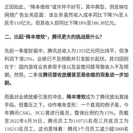
正因如此，“降本增效”或许并不好写。其中典型，则反映在
网络广告业务层面：该业务虽然收入成本同比下降5%至人
民币110亿元，但其收入却同比下降18%至186.38亿元。
二、比起“降本增效”，腾讯更大的挑战是什么？
先前一季度财报中，腾讯总收入为1355亿元同比持平，但净
利润下滑23%，业绩已不及预期并引发股价起伏。其归因则
在于：国内游戏业务表现不佳以及监管问题导致收入不及预
期。然而，二季度
腾讯营收放缓甚至是收缩的现象进一步加
剧。
而面对业绩放缓引发的冲击，
降本增效
成为了腾讯放出直接
手段。但重压之下，动作难免变形：一个直观的例子是，今
年腾讯CSIG、PCG曾进行裁员，整体比例约为15％。而截
至2022年6月30日，腾讯员工为110715名而三月底员工为
116213名员工，这也意味着：腾讯3个月员工减少超5000名