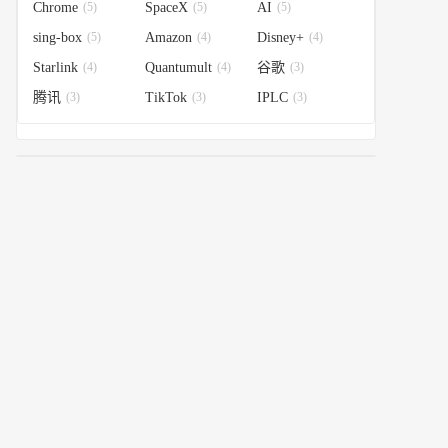
Chrome
(5)
SpaceX
(5)
AI
(5)
sing-box
(5)
Amazon
(4)
Disney+
(4)
Starlink
(4)
Quantumult
(4)
谷歌
(3)
腾讯
(3)
TikTok
(3)
IPLC
(3)