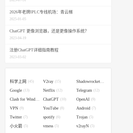
2023-07-31
2026年老牌IPLC专线机场：青云梯
2025-01-05
ChatGPT 更像浏览器，还是更像操作系统？
2023-04-19
注册ChatGPT详细指南教程
2023-03-02
科学上网
(45)
V2ray
(15)
Shadowrocket
(14)
Google
(13)
Netflix
(12)
Telegram
(12)
Clash for Windows
ChatGPT
(10)
(10)
OpenAI
(9)
VPN
(9)
YouTube
(8)
Android
(7)
Twitter
(7)
spotify
(6)
Trojan
(5)
小火箭
(5)
vmess
(5)
v2rayN
(5)