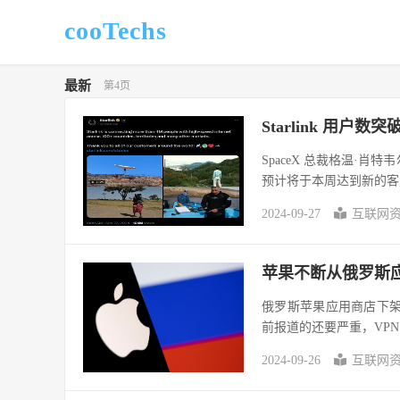
cooTechs
最新
第4页
Starlink 用户数突破
SpaceX 总裁格温·肖特韦
预计将于本周达到新的客户
2024-09-27
互联网
苹果不断从俄罗斯应
俄罗斯苹果应用商店下架的
前报道的还要严重，VPN
2024-09-26
互联网