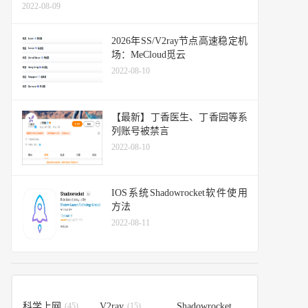
2022-08-09
2026年SS/V2ray节点高速稳定机
场：MeCloud觅云
2022-08-10
【最新】丁香医生、丁香园等系
列账号被禁言
2022-08-10
IOS系统Shadowrocket软件使用
方法
2022-08-11
科学上网
(45)
V2ray
(15)
Shadowrocket
(14)