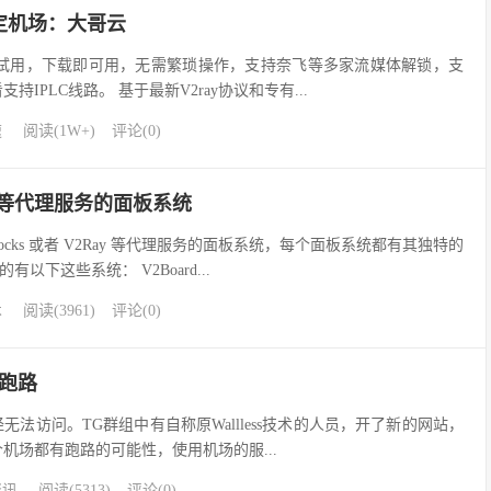
稳定机场：大哥云
费试用，下载即可用，无需繁琐操作，支持奈飞等多家流媒体解锁，支
看支持IPLC线路。 基于最新V2ray协议和专有...
速
阅读(1W+)
评论(0)
ay等代理服务的面板系统
wsocks 或者 V2Ray 等代理服务的面板系统，每个面板系统都有其独特的
以下这些系统： V2Board...
术
阅读(3961)
评论(0)
机场跑路
方已经无法访问。TG群组中有自称原Wallless技术的人员，开了新的网站，
机场都有跑路的可能性，使用机场的服...
资讯
阅读(5313)
评论(0)