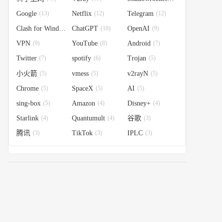
Google
(13)
Netflix
(12)
Telegram
(12)
Clash for Windows
ChatGPT
(10)
(10)
OpenAI
(9)
VPN
(9)
YouTube
(8)
Android
(7)
Twitter
(7)
spotify
(6)
Trojan
(5)
小火箭
(5)
vmess
(5)
v2rayN
(5)
Chrome
(5)
SpaceX
(5)
AI
(5)
sing-box
(5)
Amazon
(4)
Disney+
(4)
Starlink
(4)
Quantumult
(4)
谷歌
(3)
腾讯
(3)
TikTok
(3)
IPLC
(3)