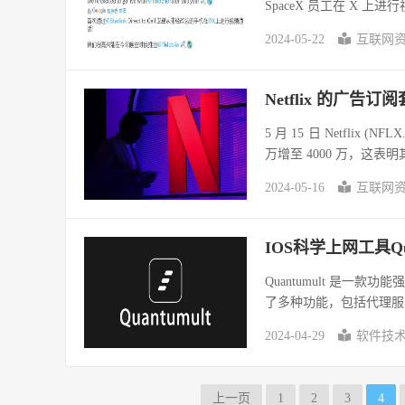
SpaceX 员工在 X 上
2024-05-22
互联网
Netflix 的广告
5 月 15 日 Netfli
万增至 4000 万，这表明
2024-05-16
互联网
IOS科学上网工具Qua
Quantumult 是一
了多种功能，包括代理服
2024-04-29
软件技
上一页
1
2
3
4