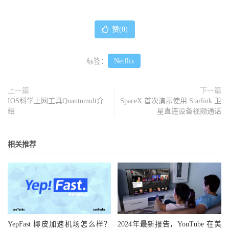
赞(
0
)
标签：
Netflix
上一篇
下一篇
IOS科学上网工具Quantumult介
SpaceX 首次演示使用 Starlink 卫
绍
星直连设备视频通话
相关推荐
YepFast 椰皮加速机场怎么样？
2024年最新报告，YouTube 在美