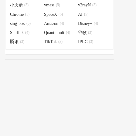
小火箭
(5)
vmess
(5)
v2rayN
(5)
Chrome
(5)
SpaceX
(5)
AI
(5)
sing-box
(5)
Amazon
(4)
Disney+
(4)
Starlink
(4)
Quantumult
(4)
谷歌
(3)
腾讯
(3)
TikTok
(3)
IPLC
(3)