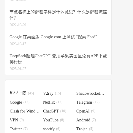
2025-02-20
节点名称上的解锁字样是什么意思？什么是解锁流媒
体？
2022-10-29
Google 在桌面版 Google.com 上测试 “探索 Feed”
2023-10-17
DeepSeek超越ChatGPT 登顶苹果美国区免费APP下载
排行榜
2025-01-27
科学上网
(45)
V2ray
(15)
Shadowrocket
(14)
Google
(13)
Netflix
(12)
Telegram
(12)
Clash for Windows
ChatGPT
(10)
(10)
OpenAI
(9)
VPN
(9)
YouTube
(8)
Android
(7)
Twitter
(7)
spotify
(6)
Trojan
(5)