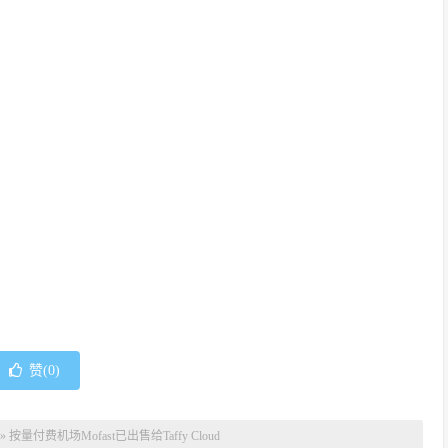
赞(
0
)
»
按量付费机场Mofast已出售给Taffy Cloud