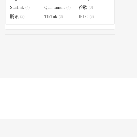
Starlink
(4)
Quantumult
(4)
谷歌
(3)
腾讯
(3)
TikTok
(3)
IPLC
(3)