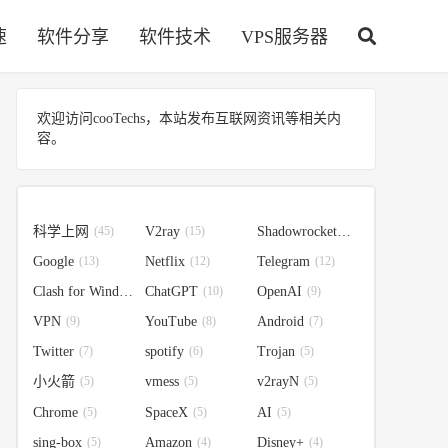
速
软件分享
软件技术
VPS服务器
欢迎访问cooTechs，本站发布互联网资讯等相关内
容。
科学上网
(45)
V2ray
(15)
Shadowrocket
(14)
Google
(13)
Netflix
(12)
Telegram
(12)
Clash for Windows
ChatGPT
(10)
(10)
OpenAI
(9)
VPN
(9)
YouTube
(8)
Android
(7)
Twitter
(7)
spotify
(6)
Trojan
(5)
小火箭
(5)
vmess
(5)
v2rayN
(5)
Chrome
(5)
SpaceX
(5)
AI
(5)
sing-box
(5)
Amazon
(4)
Disney+
(4)