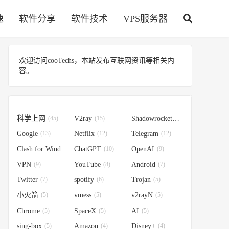
速
软件分享
软件技术
VPS服务器
欢迎访问cooTechs，本站发布互联网资讯等相关内
容。
科学上网
(45)
V2ray
(15)
Shadowrocket
(14)
Google
(13)
Netflix
(12)
Telegram
(12)
Clash for Windows
ChatGPT
(10)
(10)
OpenAI
(9)
VPN
(9)
YouTube
(8)
Android
(7)
Twitter
(7)
spotify
(6)
Trojan
(5)
小火箭
(5)
vmess
(5)
v2rayN
(5)
Chrome
(5)
SpaceX
(5)
AI
(5)
sing-box
(5)
Amazon
(4)
Disney+
(4)