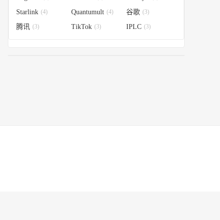
Starlink
(4)
Quantumult
(4)
谷歌
(3)
腾讯
(3)
TikTok
(3)
IPLC
(3)