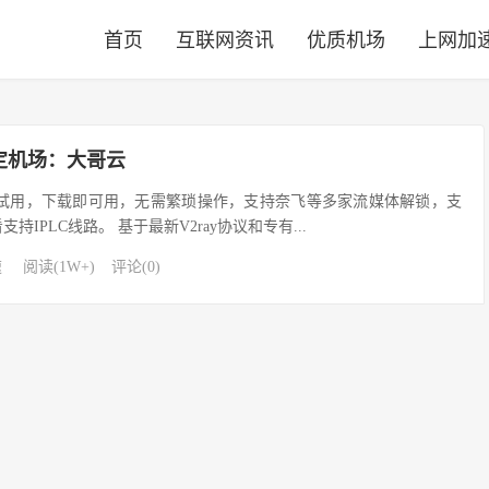
首页
互联网资讯
优质机场
上网加
稳定机场：大哥云
费试用，下载即可用，无需繁琐操作，支持奈飞等多家流媒体解锁，支
看支持IPLC线路。 基于最新V2ray协议和专有...
速
阅读(1W+)
评论(0)